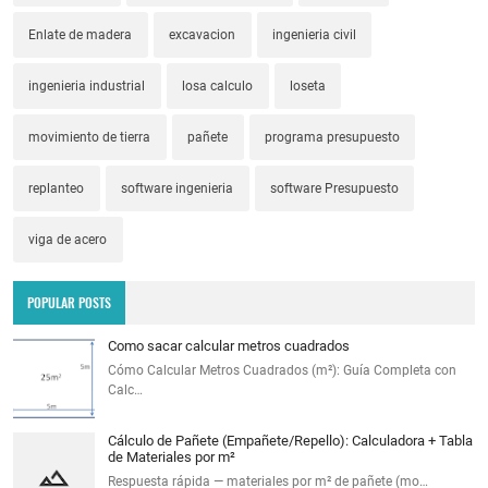
Enlate de madera
excavacion
ingenieria civil
ingenieria industrial
losa calculo
loseta
movimiento de tierra
pañete
programa presupuesto
replanteo
software ingenieria
software Presupuesto
viga de acero
POPULAR POSTS
Como sacar calcular metros cuadrados
Cómo Calcular Metros Cuadrados (m²): Guía Completa con
Calc…
Cálculo de Pañete (Empañete/Repello): Calculadora + Tabla
de Materiales por m²
Respuesta rápida — materiales por m² de pañete (mo…