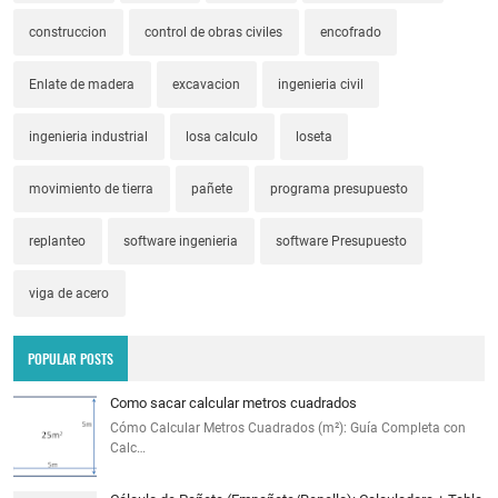
construccion
control de obras civiles
encofrado
Enlate de madera
excavacion
ingenieria civil
ingenieria industrial
losa calculo
loseta
movimiento de tierra
pañete
programa presupuesto
replanteo
software ingenieria
software Presupuesto
viga de acero
POPULAR POSTS
Como sacar calcular metros cuadrados
Cómo Calcular Metros Cuadrados (m²): Guía Completa con
Calc…