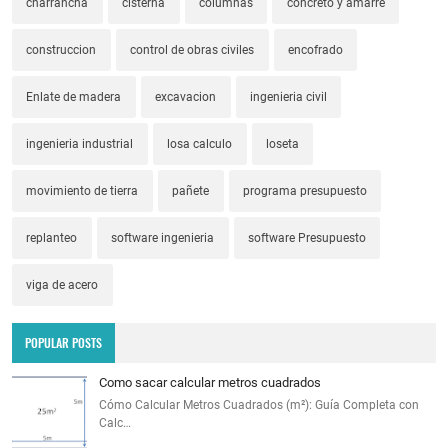
charrancha
cisterna
columnas
concreto y amarre
construccion
control de obras civiles
encofrado
Enlate de madera
excavacion
ingenieria civil
ingenieria industrial
losa calculo
loseta
movimiento de tierra
pañete
programa presupuesto
replanteo
software ingenieria
software Presupuesto
viga de acero
POPULAR POSTS
Como sacar calcular metros cuadrados
Cómo Calcular Metros Cuadrados (m²): Guía Completa con
Calc…