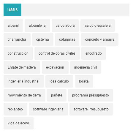
LABELS
albañil
albañileria
calculadora
calculo escalera
charrancha
cisterna
columnas
concreto y amarre
construccion
control de obras civiles
encofrado
Enlate de madera
excavacion
ingenieria civil
ingenieria industrial
losa calculo
loseta
movimiento de tierra
pañete
programa presupuesto
replanteo
software ingenieria
software Presupuesto
viga de acero